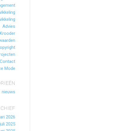
agement
ikkeling
ikkeling
Advies
 Krooder
waarden
opyright
rojecten
Contact
ce Mode
RIEËN
nieuws
RCHIEF
ari 2026
juli 2025