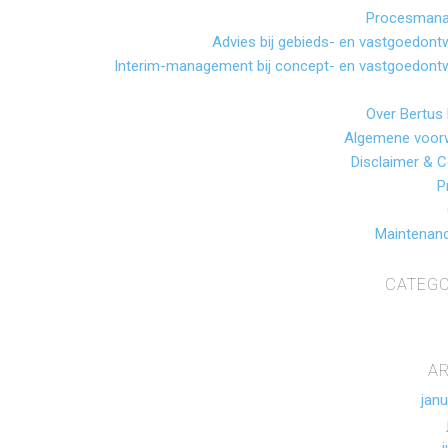
Procesman
Advies bij gebieds- en vastgoedontw
Interim-management bij concept- en vastgoedontw
Over Bertus
Algemene voor
Disclaimer & C
P
Maintenan
CATEGO
A
janu