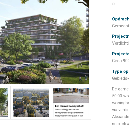
Opdrach
Gemeent
Project
Verdicht
Project
Circa 90
Type op
Gebieds-
De gemee
50.00 wo
woningbo
via verd
Alexande
en metro