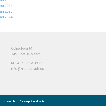
juni 2025
ei 2025
ari 2025
ari 2024
Gulperberg 61
3453 RW De Meern
M
+31 6 33 03 49 08
info@krooder-advies.nl
 Voorwaarden
|
Ontwerp & realisatie