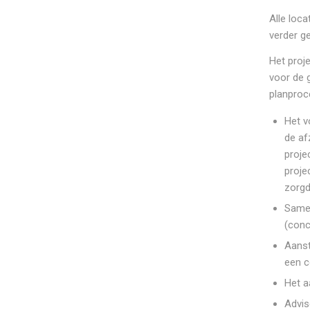
Alle loca
verder g
Het proj
voor de 
planproc
Het v
de af
proje
proje
zorgd
Samen
(conc
Aanst
een c
Het a
Advis