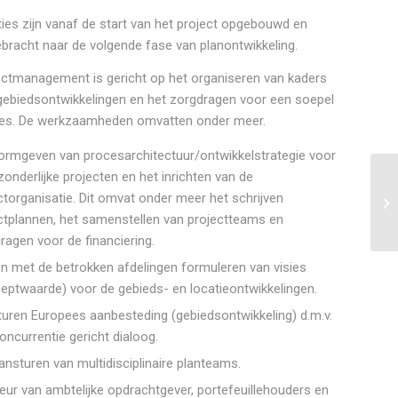
ties zijn vanaf de start van het project opgebouwd en
ebracht naar de volgende fase van planontwikkeling.
ectmanagement is gericht op het organiseren van kaders
gebiedsontwikkelingen en het zorgdragen voor een soepel
es. De werkzaamheden omvatten onder meer.
ormgeven van procesarchitectuur/ontwikkelstrategie voor
zonderlijke projecten en het inrichten van de
ctorganisatie. Dit omvat onder meer het schrijven
ctplannen, het samenstellen van projectteams en
ragen voor de financiering.
 met de betrokken afdelingen formuleren van visies
eptwaarde) voor de gebieds- en locatieontwikkelingen.
uren Europees aanbesteding (gebiedsontwikkeling) d.m.v.
oncurrentie gericht dialoog.
ansturen van multidisciplinaire planteams.
eur van ambtelijke opdrachtgever, portefeuillehouders en