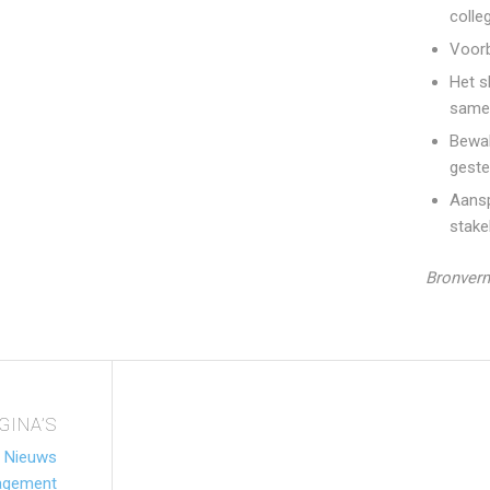
colle
Voorb
Het s
same
Bewak
geste
Aansp
stake
Bronverm
GINA’S
Nieuws
agement