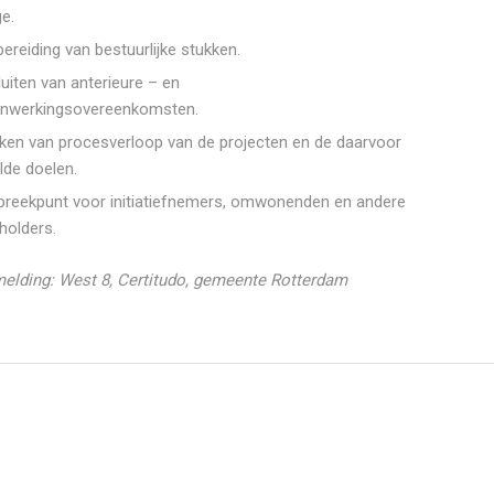
ge.
ereiding van bestuurlijke stukken.
luiten van anterieure – en
nwerkingsovereenkomsten.
en van procesverloop van de projecten en de daarvoor
lde doelen.
reekpunt voor initiatiefnemers, omwonenden en andere
holders.
elding: West 8, Certitudo, gemeente Rotterdam