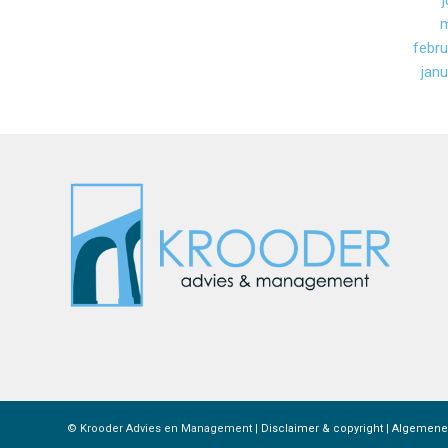
m
febru
janu
© Krooder Advies en Management |
Disclaimer & copyright
|
Algemene