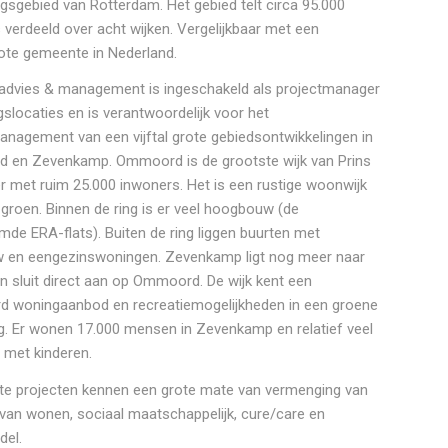
ngsgebied van Rotterdam. Het gebied telt circa 95.000
 verdeeld over acht wijken. Vergelijkbaar met een
ote gemeente in Nederland.
advies & management is ingeschakeld als projectmanager
gslocaties en is verantwoordelijk voor het
anagement van een vijftal grote gebiedsontwikkelingen in
en Zevenkamp. Ommoord is de grootste wijk van Prins
r met ruim 25.000 inwoners. Het is een rustige woonwijk
 groen. Binnen de ring is er veel hoogbouw (de
de ERA-flats). Buiten de ring liggen buurten met
 en eengezinswoningen. Zevenkamp ligt nog meer naar
n sluit direct aan op Ommoord. De wijk kent een
rd woningaanbod en recreatiemogelijkheden in een groene
. Er wonen 17.000 mensen in Zevenkamp en relatief veel
 met kinderen.
e projecten kennen een grote mate van vermenging van
 van wonen, sociaal maatschappelijk, cure/care en
del.