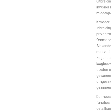
uitbreidi
inwoners
middelgr
Krooder 
Inbreidin
projectm
Ommoord 
Alexande
met veel
zogenaam
laagbouw
oosten e
gevariee
omgeving
gezinnen
De meest
functies
detailhan