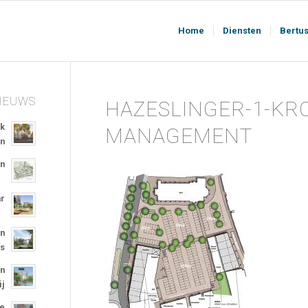
Home
Diensten
Bertu
NIEUWS
HAZESLINGER-1-KR
jk
MANAGEMENT
en
in
ar
en
ns
en
ij
re