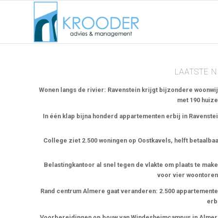
LAATSTE 
Wonen langs de rivier: Ravenstein krijgt bijzondere woonwi
met 190 huiz
In één klap bijna honderd appartementen erbij in Ravenste
College ziet 2.500 woningen op Oostkavels, helft betaalba
Belastingkantoor al snel tegen de vlakte om plaats te mak
voor vier woontore
Rand centrum Almere gaat veranderen: 2.500 appartement
erb
Voorbereidingen op bouw van Windesheimcampus in Alme