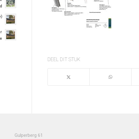
nd
o)
or
re
DEEL DIT STUK
Gulperberg 61