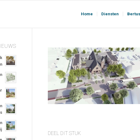
Home
Diensten
Bertu
NIEUWS
jk
en
in
ar
en
ns
en
ij
DEEL DIT STUK
re