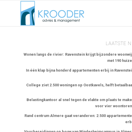
LAATSTE 
Wonen langs de rivier: Ravenstein krijgt bijzondere woonwi
met 190 huiz
In één klap bijna honderd appartementen erbij in Ravenste
College ziet 2.500 woningen op Oostkavels, helft betaalba
Belastingkantoor al snel tegen de vlakte om plaats te mak
voor vier woontore
Rand centrum Almere gaat veranderen: 2.500 appartement
erb
Voorbereidingen op bouw van Windesheimcampus in Alme