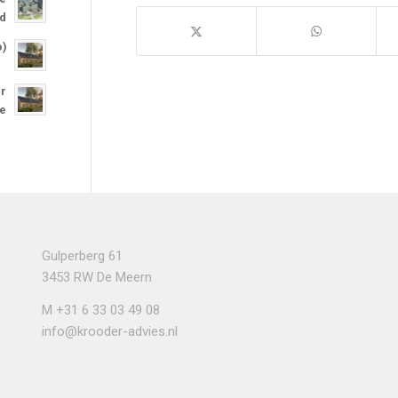
nd
o)
or
re
Gulperberg 61
3453 RW De Meern
M
+31 6 33 03 49 08
info@krooder-advies.nl