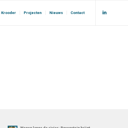
s Krooder
Projecten
Nieuws
Contact
Wonen langs de rivier: Ravenstein krijgt