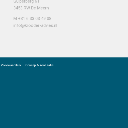
Gulperberg 61
3453 RW De Meern
M
+31 6 33 03 49 08
info@krooder-advies.nl
 Voorwaarden
|
Ontwerp & realisatie